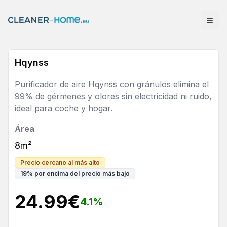
Hqynss
Purificador de aire Hqynss con gránulos elimina el
99% de gérmenes y olores sin electricidad ni ruido,
ideal para coche y hogar.
Área
8m²
Precio cercano al más alto
19
%
por encima del precio más bajo
24.99
€
4.1
%