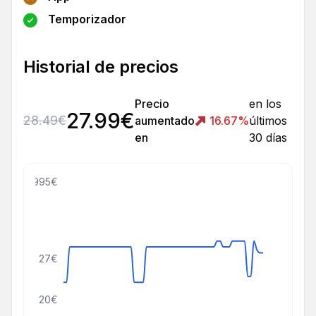
Temporizador
Historial de precios
Precio
en los
27.99
€
28.49
€
aumentado
16.67
%
últimos
en
30 días
999999995€
27€
20€