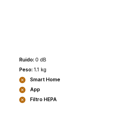
Ruido
:
0
dB
Peso
:
1.1
kg
Smart Home
App
Filtro HEPA