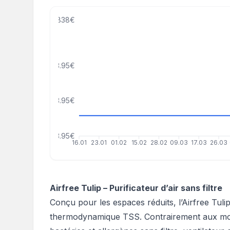
838€
513.95€
263.95€
13.95€
16.01
23.01
01.02
15.02
28.02
09.03
17.03
26.03
Airfree Tulip – Purificateur d’air sans filtre
Conçu pour les espaces réduits, l’Airfree Tuli
thermodynamique TSS. Contrairement aux modèle