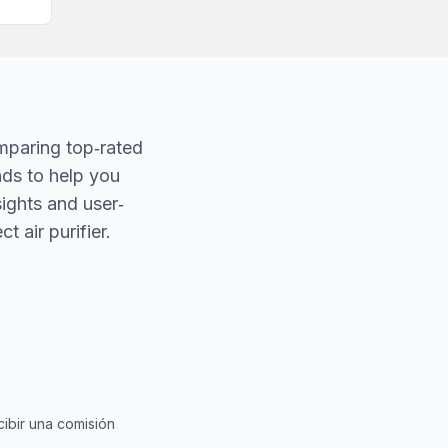
mparing top‐rated
nds to help you
sights and user‐
t air purifier.
ibir una comisión