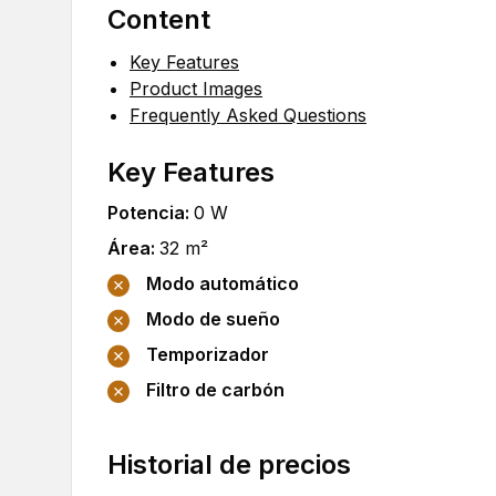
Content
Key Features
Product Images
Frequently Asked Questions
Key Features
Potencia
:
0
W
Área
:
32
m²
Modo automático
Modo de sueño
Temporizador
Filtro de carbón
Historial de precios