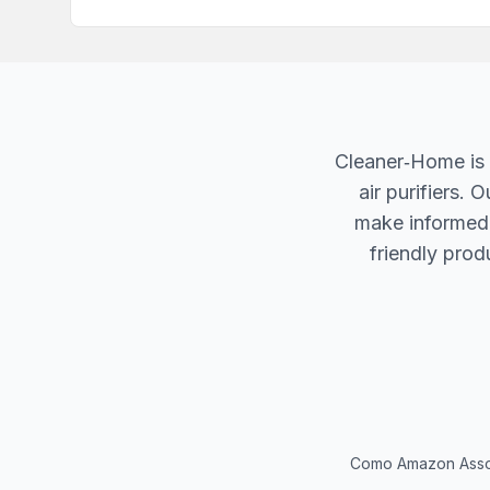
Cleaner‐Home is 
air purifiers.
make informed d
friendly produ
Como Amazon Associ