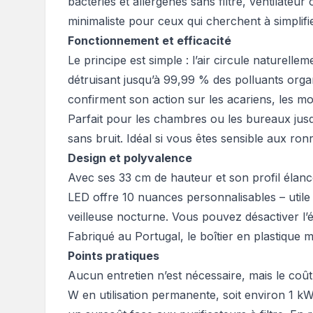
bactéries et allergènes sans filtre, ventilateur
minimaliste pour ceux qui cherchent à simplifie
Fonctionnement et efficacité
Le principe est simple : l’air circule naturell
détruisant jusqu’à 99,99 % des polluants organ
confirment son action sur les acariens, les mo
Parfait pour les chambres ou les bureaux jusq
sans bruit. Idéal si vous êtes sensible aux r
Design et polyvalence
Avec ses 33 cm de hauteur et son profil élancé,
LED offre 10 nuances personnalisables – util
veilleuse nocturne. Vous pouvez désactiver l’é
Fabriqué au Portugal, le boîtier en plastique ma
Points pratiques
Aucun entretien n’est nécessaire, mais le coût
W en utilisation permanente, soit environ 1 k