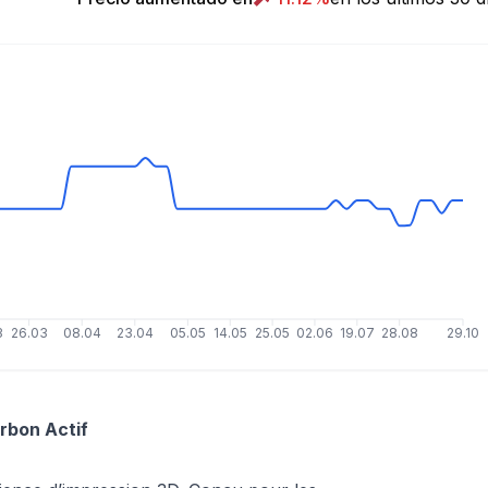
3
26.03
08.04
23.04
05.05
14.05
25.05
02.06
19.07
28.08
29.10
arbon Actif