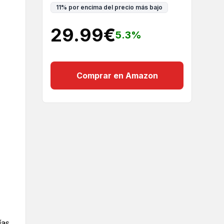
11
%
por encima del precio más bajo
29.99
€
5.3
%
Comprar en Amazon
ías