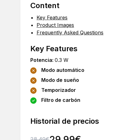
Content
Key Features
Product Images
Frequently Asked Questions
Key Features
Potencia
:
0.3
W
Modo automático
Modo de sueño
Temporizador
Filtro de carbón
Historial de precios
29.99
€
28.49
€