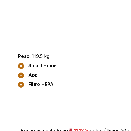
Peso
:
119.5
kg
Smart Home
App
Filtro HEPA
Precio aumentado en
11.12
%
en los últimos 30 d