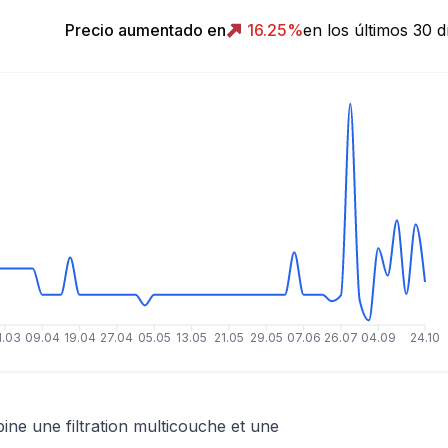
Precio aumentado en
16.25
%
en los últimos 30 d
1.03
09.04
19.04
27.04
05.05
13.05
21.05
29.05
07.06
26.07
04.09
24.10
e une filtration multicouche et une