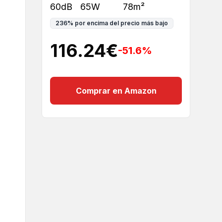
60dB
65W
78m²
236
%
por encima del precio más bajo
116.24
€
-51.6
%
Comprar en Amazon