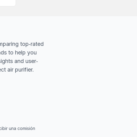
mparing top‐rated
nds to help you
sights and user‐
t air purifier.
ibir una comisión