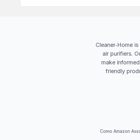
Cleaner‐Home is 
air purifiers.
make informed d
friendly produ
Como Amazon Associ