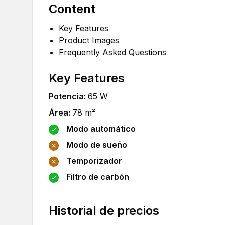
Content
Key Features
Product Images
Frequently Asked Questions
Key Features
Potencia
:
65
W
Área
:
78
m²
Modo automático
Modo de sueño
Temporizador
Filtro de carbón
Historial de precios