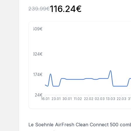
116.24
€
239.99
€
509€
324€
174€
24€
16.01
23.01
30.01
11.02
22.02
02.03
13.03
22.03
3
Le Soehnle AirFresh Clean Connect 500 combin