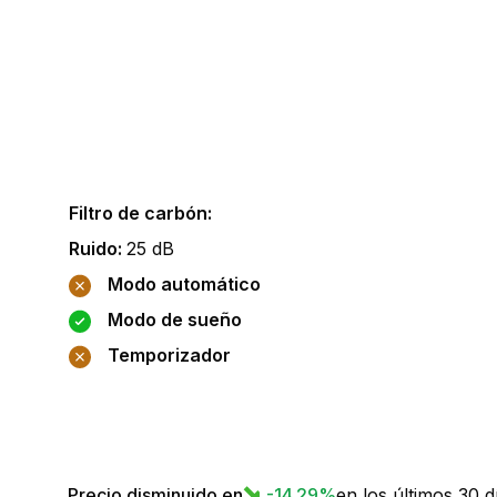
Filtro de carbón
:
Ruido
:
25
dB
Modo automático
Modo de sueño
Temporizador
Precio disminuido en
-14.29
%
en los últimos 30 d