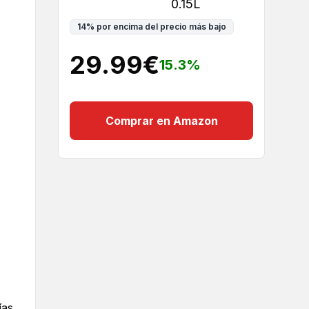
0.15L
14
%
por encima del precio más bajo
29.99
€
15.3
%
Comprar en Amazon
ías