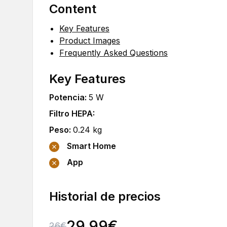
Content
Key Features
Product Images
Frequently Asked Questions
Key Features
Potencia
:
5
W
Filtro HEPA
:
Peso
:
0.24
kg
Smart Home
App
Historial de precios
29.99
€
26
€