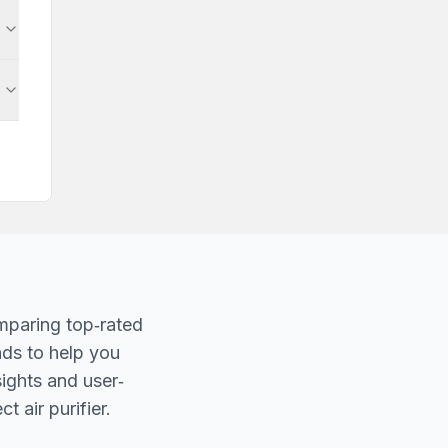
mparing top‐rated
nds to help you
sights and user‐
t air purifier.