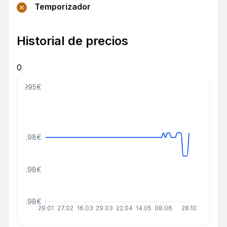
Temporizador
Historial de precios
0
999999995€
28.98€
21.98€
14.98€
29.01
27.02
16.03
29.03
22.04
14.05
08.06
28.10