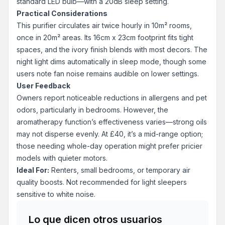
standard LED bulb—with a 20dB sleep setting.
Practical Considerations
This purifier circulates air twice hourly in 10m² rooms,
once in 20m² areas. Its 16cm x 23cm footprint fits tight
spaces, and the ivory finish blends with most decors. The
night light dims automatically in sleep mode, though some
users note fan noise remains audible on lower settings.
User Feedback
Owners report noticeable reductions in allergens and pet
odors, particularly in bedrooms. However, the
aromatherapy function’s effectiveness varies—strong oils
may not disperse evenly. At £40, it’s a mid-range option;
those needing whole-day operation might prefer pricier
models with quieter motors.
Ideal For:
Renters, small bedrooms, or temporary air
quality boosts. Not recommended for light sleepers
sensitive to white noise.
Lo que dicen otros usuarios