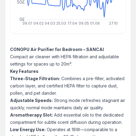
50£
0£
09.01
04.02
04.03
25.03
17.04
09.05
01.06
27.10
CONOPU Air Purifier for Bedroom – SANCAI
Compact air cleaner with HEPA filtration and adjustable
settings for spaces up to 20m².
Key Features
Three-Stage Filtration:
Combines a pre-filter, activated
carbon layer, and certified HEPA filter to capture dust,
pollen, and pet dander.
Adjustable Speeds:
Strong mode refreshes stagnant air
quickly; normal mode maintains daily air quality.
Aromatherapy Slot:
Add essential oils to the dedicated
compartment for subtle scent diffusion during operation.
Low Energy Use:
Operates at 18W—comparable to a